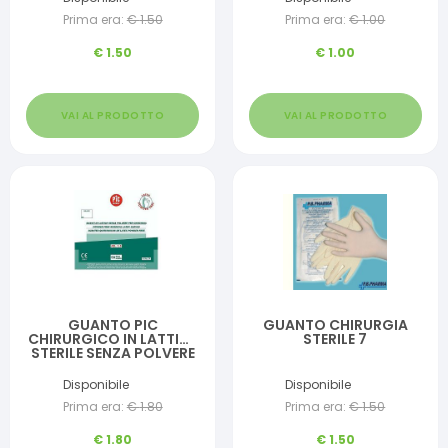
Prima era:
€
1.50
Prima era:
€
1.00
€
1.50
€
1.00
VAI AL PRODOTTO
VAI AL PRODOTTO
GUANTO PIC
GUANTO CHIRURGIA
CHIRURGICO IN LATTICE
STERILE 7
STERILE SENZA POLVERE
MISURA 6,5
Disponibile
Disponibile
Prima era:
€
1.80
Prima era:
€
1.50
€
1.80
€
1.50