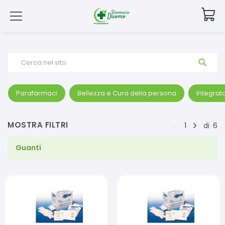
Cerca nel sito
Parafarmaci
Bellezza e Cura della persona
Integrato
MOSTRA FILTRI
1
di
6
Guanti