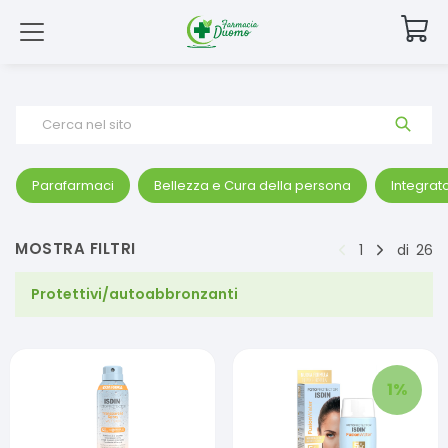
Cerca nel sito
Parafarmaci
Bellezza e Cura della persona
Integrato
MOSTRA FILTRI
1
di
26
Protettivi/autoabbronzanti
1
%