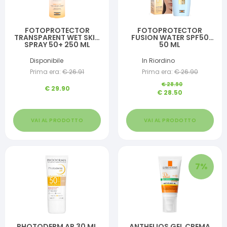
FOTOPROTECTOR
FOTOPROTECTOR
TRANSPARENT WET SKIN
FUSION WATER SPF50
SPRAY 50+ 250 ML
50 ML
Disponibile
In Riordino
Prima era:
€
26.91
Prima era:
€
26.90
€
28.90
€
29.90
€
28.50
VAI AL PRODOTTO
VAI AL PRODOTTO
7
%
PHOTODERM AR 30 ML
ANTHELIOS GEL CREMA