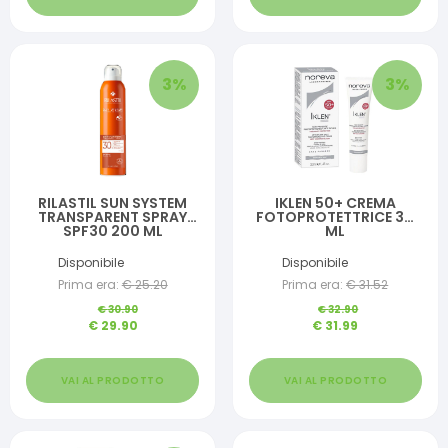
3
%
3
%
RILASTIL SUN SYSTEM
IKLEN 50+ CREMA
TRANSPARENT SPRAY
FOTOPROTETTRICE 30
SPF30 200 ML
ML
Disponibile
Disponibile
Prima era:
€
25.20
Prima era:
€
31.52
€
30.90
€
32.90
€
29.90
€
31.99
VAI AL PRODOTTO
VAI AL PRODOTTO