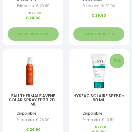
Prima era:
€
23.80
Prima era:
€
29.90
€
29.00
€
29.90
€
28.00
VAI AL PRODOTTO
VAI AL PRODOTTO
9
%
EAU THERMALE AVENE
HYSEAC SOLAIRE SPF50+
SOLAR SPRAY FP20 200
50 ML
ML
Disponibile
Disponibile
Prima era:
€
26.90
Prima era:
€
19.50
€
21.90
€
26.90
€
19.90