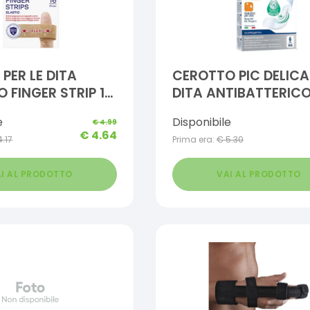
PER LE DITA
CEROTTO PIC DELICA
O FINGER STRIP 16
DITA ANTIBATTERICO
PEZZI
e
Disponibile
€
4.99
€
4.64
4.17
Prima era:
€
5.30
I AL PRODOTTO
VAI AL PRODOTTO