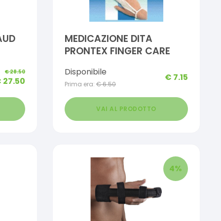
AUD
MEDICAZIONE DITA
PRONTEX FINGER CARE
Disponibile
€
28.50
€
7.15
€
27.50
Prima era:
€
6.50
VAI AL PRODOTTO
4
%