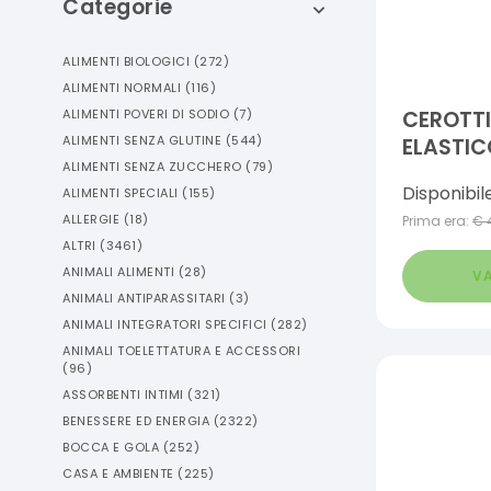
Categorie
ALIMENTI BIOLOGICI
(
272
)
ALIMENTI NORMALI
(
116
)
ALIMENTI POVERI DI SODIO
(
7
)
CEROTTI 
ALIMENTI SENZA GLUTINE
(
544
)
ELASTIC
ALIMENTI SENZA ZUCCHERO
(
79
)
PEZZI
Disponibil
ALIMENTI SPECIALI
(
155
)
ALLERGIE
(
18
)
Prima era:
€
ALTRI
(
3461
)
ANIMALI ALIMENTI
(
28
)
VA
ANIMALI ANTIPARASSITARI
(
3
)
ANIMALI INTEGRATORI SPECIFICI
(
282
)
ANIMALI TOELETTATURA E ACCESSORI
(
96
)
ASSORBENTI INTIMI
(
321
)
BENESSERE ED ENERGIA
(
2322
)
BOCCA E GOLA
(
252
)
CASA E AMBIENTE
(
225
)