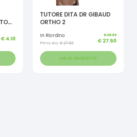
TUTORE DITA DR GIBAUD
UTO
ORTHO 2
 CON
In Riordino
€
28.50
ICO
€
4.10
€
27.50
Prima era:
€
27.50
VAI AL PRODOTTO