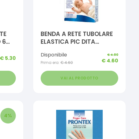
TE
BENDA A RETE TUBOLARE
 6
ELASTICA PIC DITA
CALIBRO 0
Disponibile
€
4.80
€
5.30
€
4.60
Prima era:
€
4.60
VAI AL PRODOTTO
4
%