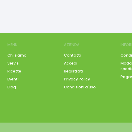
MENU
AZIENDA
INFOR
Chi siamo
Contatti
Condi
Servizi
Accedi
Modali
spedi
Ricette
Registrati
Pagam
Eventi
Privacy Policy
Blog
Condizioni d'uso