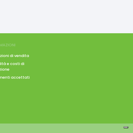
MAZIONI
zioni di vendita
tà e costi di
zione
enti accettati