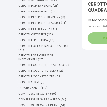
CEROTTI CLASSICI TNT
(
22
)
CEROTT
CEROTTI DOPPIA AZIONE
(
21
)
QUADRA
CEROTTI IMPERMEABILI
(
33
)
DITA 6 P
CEROTTI IN STRISCE BARRIERA
(
8
)
In Riordino
CEROTTI IN STRISCE CLASSICI
(
14
)
Prima era:
€
CEROTTI IN STRISCE TNT
(
15
)
CEROTTI ORTOTTICI
(
27
)
VA
CEROTTI PER SUTURA
(
28
)
CEROTTI POST OPERATORI CLASSICI
(
41
)
CEROTTI POST OPERATORI
IMPERMEABILI
(
27
)
CEROTTI ROCCHETTO CLASSICO
(
38
)
CEROTTI ROCCHETTO SETA
(
32
)
CEROTTI ROCCHETTO TNT
(
32
)
CEROTTI SPRAY
(
7
)
CICATRIZZANTI
(
132
)
COMPRESSE DI GARZA
(
59
)
COMPRESSE DI GARZA A PESO
(
14
)
COMPRESSE DI GARZA IN TNT
(
51
)