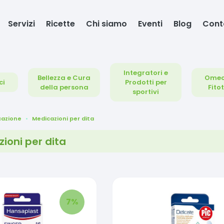
Servizi
Ricette
Chi siamo
Eventi
Blog
Cont
Integratori e
Bellezza e Cura
Omeo
ci
Prodotti per
della persona
Fito
sportivi
cazione
Medicazioni per dita
ioni per dita
7
%