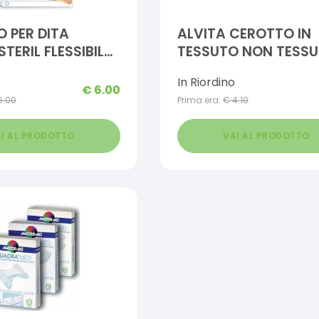
 PER DITA
ALVITA CEROTTO IN
TERIL FLESSIBILE
TESSUTO NON TESS
10 PEZZI
ESTENSIBILE BIANCO
In Riordino
TAMPONE ANTISETT
€
6.00
6.00
Prima era:
€
4.10
DITA
I AL PRODOTTO
VAI AL PRODOTTO