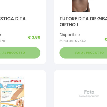
ASTICA DITA
TUTORE DITA DR GIB
ORTHO 1
e
Disponibile
€
3.80
3.78
Prima era:
€
27.50
I AL PRODOTTO
VAI AL PRODOTTO