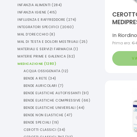
INFANZIA ALIMENTI
(
284
)
INFANZIA IGIENE
(
415
)
CEROTTO
INFLUENZA E RAFFREDDORE
(
274
)
MEDIPRES
INTEGRATORI SPECIFICI
(
2060
)
12X2CM 
In Riordino
MAL D'ORECCHIO
(
8
)
MAL DI TESTA E DOLORI MESTRUALI
(
25
)
Prima era:
€
MATERIALI E SERVIZI FARMACIA
(
1
)
MATERIE PRIME E GALENICA
(
62
)
VA
MEDICAZIONE
(
1280
)
ACQUA OSSIGENATA
(
12
)
BENDE A RETE
(
34
)
BENDE AURICOLARI
(
7
)
BENDE ELASTICHE AUTOFISSANTI
(
91
)
BENDE ELASTICHE COMPRESSIVE
(
66
)
BENDE ELASTICHE UNIVERSALI
(
44
)
BENDE NON ELASTICHE
(
47
)
BENDE SPECIALI
(
19
)
CEROTTI CLASSICI
(
34
)