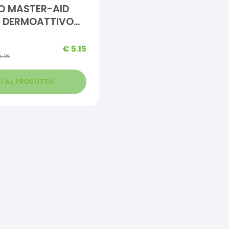
O MASTER-AID
 DERMOATTIVO
EZZI
€
5.15
5.15
I AL PRODOTTO