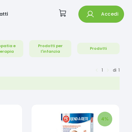
atti
Accedi
patia e
Prodotti per
Prodotti
terapia
l'infanzia
1
di
1
4
%