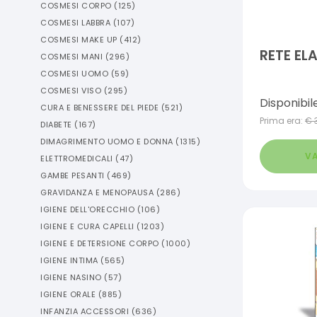
COSMESI CORPO
(
125
)
COSMESI LABBRA
(
107
)
COSMESI MAKE UP
(
412
)
RETE EL
COSMESI MANI
(
296
)
COSMESI UOMO
(
59
)
COSMESI VISO
(
295
)
Disponibil
CURA E BENESSERE DEL PIEDE
(
521
)
Prima era:
€
DIABETE
(
167
)
DIMAGRIMENTO UOMO E DONNA
(
1315
)
VA
ELETTROMEDICALI
(
47
)
GAMBE PESANTI
(
469
)
GRAVIDANZA E MENOPAUSA
(
286
)
IGIENE DELL'ORECCHIO
(
106
)
IGIENE E CURA CAPELLI
(
1203
)
IGIENE E DETERSIONE CORPO
(
1000
)
IGIENE INTIMA
(
565
)
IGIENE NASINO
(
57
)
IGIENE ORALE
(
885
)
INFANZIA ACCESSORI
(
636
)