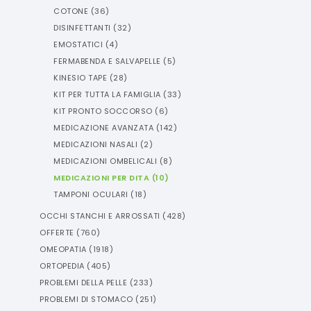
COTONE
(
36
)
DISINFETTANTI
(
32
)
EMOSTATICI
(
4
)
FERMABENDA E SALVAPELLE
(
5
)
KINESIO TAPE
(
28
)
KIT PER TUTTA LA FAMIGLIA
(
33
)
KIT PRONTO SOCCORSO
(
6
)
MEDICAZIONE AVANZATA
(
142
)
MEDICAZIONI NASALI
(
2
)
MEDICAZIONI OMBELICALI
(
8
)
MEDICAZIONI PER DITA
(
10
)
TAMPONI OCULARI
(
18
)
OCCHI STANCHI E ARROSSATI
(
428
)
OFFERTE
(
760
)
OMEOPATIA
(
1918
)
ORTOPEDIA
(
405
)
PROBLEMI DELLA PELLE
(
233
)
PROBLEMI DI STOMACO
(
251
)