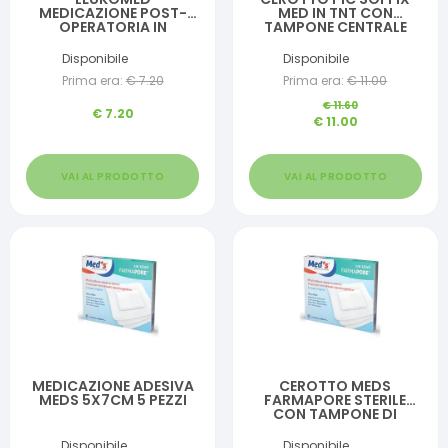
MEDICAZIONE POST-
MED IN TNT CON
OPERATORIA IN
TAMPONE CENTRALE
TESSUTO NON TESSUTO
ASSORBENTE STERILE
8 X 10 CM
MONOUSO 10X15 CM
Disponibile
Disponibile
ANTIBATTERICO 5 PEZZI
Prima era:
€
7.20
Prima era:
€
11.00
€
11.60
€
7.20
€
11.00
VAI AL PRODOTTO
VAI AL PRODOTTO
MEDICAZIONE ADESIVA
CEROTTO MEDS
MEDS 5X7CM 5 PEZZI
FARMAPORE STERILE
CON TAMPONE DI
GARZA CENTRALE E
BORDI ADESIVI 6X9 CM 5
Disponibile
Disponibile