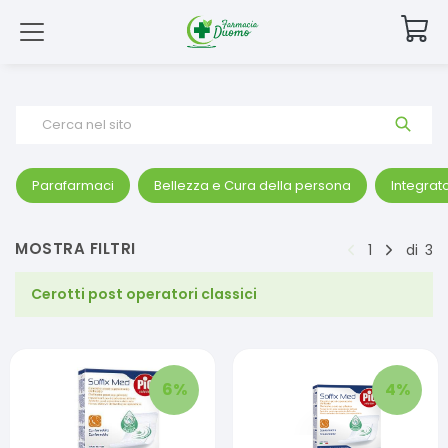
Cerca nel sito
Parafarmaci
Bellezza e Cura della persona
Integrato
MOSTRA FILTRI
1
di
3
Cerotti post operatori classici
6
%
4
%