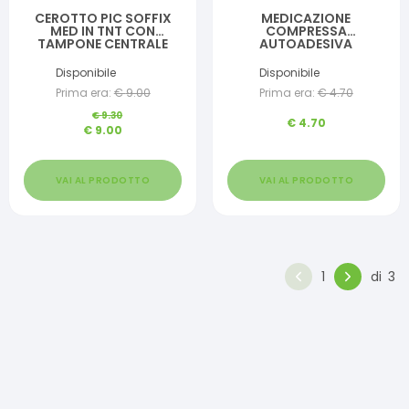
CEROTTO PIC SOFFIX
MEDICAZIONE
MED IN TNT CON
COMPRESSA
TAMPONE CENTRALE
AUTOADESIVA
ASSORBENTE STERILE
DERMOATTIVA
MONOUSO 10X12 CM
IPOALLERGENICA
Disponibile
Disponibile
ANTIBATTERICO 5 PEZZI
AERATA MASTER-AID
Prima era:
€
9.00
Prima era:
€
4.70
DROP MED 7X5 5 PEZZI
€
9.30
€
4.70
€
9.00
VAI AL PRODOTTO
VAI AL PRODOTTO
1
di
3