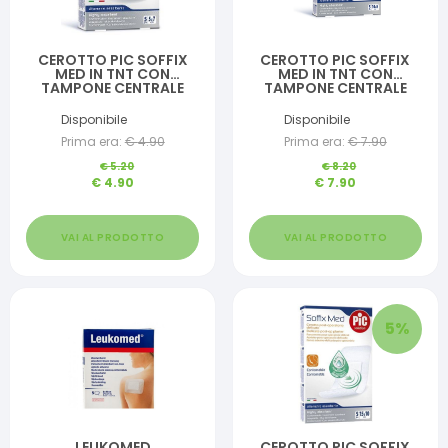
CEROTTO PIC SOFFIX
CEROTTO PIC SOFFIX
MED IN TNT CON
MED IN TNT CON
TAMPONE CENTRALE
TAMPONE CENTRALE
ASSORBENTE STERILE
ASSORBENTE STERILE
MONOUSO 5X7 CM
MONOUSO 10X8 CM
Disponibile
Disponibile
ANTIBATTERICO 5 PEZZI
ANTIBATTERICO 5 PEZZI
Prima era:
€
4.90
Prima era:
€
7.90
€
5.20
€
8.20
€
4.90
€
7.90
VAI AL PRODOTTO
VAI AL PRODOTTO
5
%
LEUKOMED
CEROTTO PIC SOFFIX