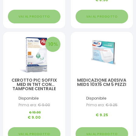
VAI AL PRODOTTO
VAI AL PRODOTTO
10
%
CEROTTO PIC SOFFIX
MEDICAZIONE ADESIVA
MED IN TNT CON
MEDS 10X15 CM 5 PEZZI
TAMPONE CENTRALE
ASSORBENTE STERILE
MONOUSO 15X8 CM
Disponibile
Disponibile
ANTIBATTERICO 5 PEZZI
Prima era:
€
9.00
Prima era:
€
9.25
€
10.00
€
9.25
€
9.00
VAI AL PRODOTTO
VAI AL PRODOTTO