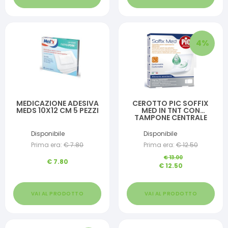
4
%
MEDICAZIONE ADESIVA
CEROTTO PIC SOFFIX
MEDS 10X12 CM 5 PEZZI
MED IN TNT CON
TAMPONE CENTRALE
ASSORBENTE STERILE
MONOUSO STERILE
Disponibile
Disponibile
25X10 CM
Prima era:
€
7.80
Prima era:
€
12.50
ANTIBATTERICO 3 PEZZI
€
13.00
€
7.80
€
12.50
VAI AL PRODOTTO
VAI AL PRODOTTO