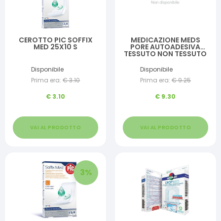
CEROTTO PIC SOFFIX
MEDICAZIONE MEDS
MED 25X10 S
PORE AUTOADESIVA
TESSUTO NON TESSUTO
M 1X10 CM
Disponibile
Disponibile
Prima era:
€
3.10
Prima era:
€
9.25
€
3.10
€
9.30
VAI AL PRODOTTO
VAI AL PRODOTTO
3
%