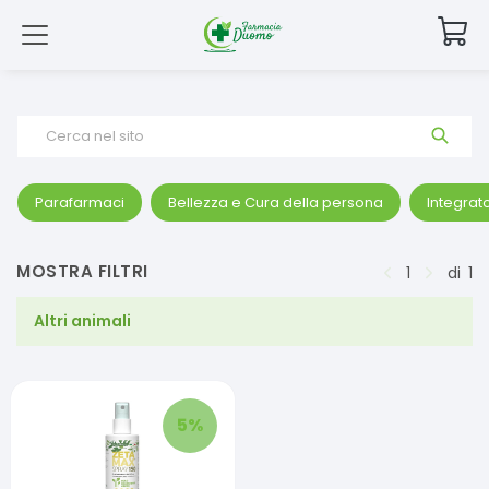
Cerca nel sito
Parafarmaci
Bellezza e Cura della persona
Integrato
MOSTRA FILTRI
1
di
1
Altri animali
5
%