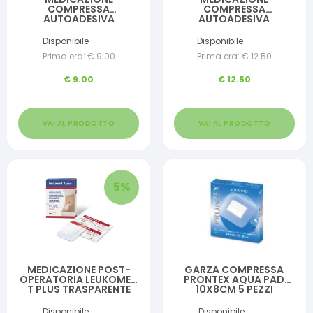
COMPRESSA
COMPRESSA
AUTOADESIVA
AUTOADESIVA
DERMOATTIVA
DERMOATTIVA
IPOALLERGENICA
IPOALLERGENICA
Disponibile
Disponibile
AERATA MASTER-AID
AERATA MASTER-AID
Prima era:
€
9.00
Prima era:
€
12.50
DROP MED 10X12 5 PEZZI
DROP MED 10,5X25 3
PEZZI
€
9.00
€
12.50
VAI AL PRODOTTO
VAI AL PRODOTTO
5
%
MEDICAZIONE POST-
GARZA COMPRESSA
OPERATORIA LEUKOMED
PRONTEX AQUA PAD
T PLUS TRASPARENTE
10X8CM 5 PEZZI
IMPERMEABILE 8 X 10 CM
Disponibile
Disponibile