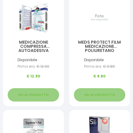
MEDICAZIONE
MEDS PROTECT FILM
COMPRESSA
MEDICAZIONE
AUTOADESIVA
POLIURETANO
DERMOATTIVA
IMPERMEABILE ADESIVA
IPOALLERGENICA
10X12CM 10 PEZZI
Disponibile
Disponibile
AERATA MASTER-AID
Prima era:
€
12.90
Prima era:
€
9.80
DROP MED 10,5X18 5
PEZZI
€
12.90
€
9.80
VAI AL PRODOTTO
VAI AL PRODOTTO