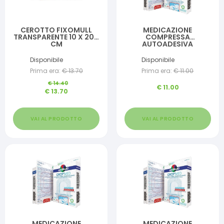
CEROTTO FIXOMULL
MEDICAZIONE
TRANSPARENTE 10 X 200
COMPRESSA
CM
AUTOADESIVA
DERMOATTIVA
IPOALLERGENICA
Disponibile
Disponibile
AERATA MASTER-AID
Prima era:
€
13.70
Prima era:
€
11.00
DROP MED 10,5X15 5
PEZZI
€
14.40
€
11.00
€
13.70
VAI AL PRODOTTO
VAI AL PRODOTTO
MEDICAZIONE
MEDICAZIONE