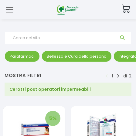
Cerca nel sito
Parafarmaci
Bellezza e Cura della persona
Integrato
MOSTRA FILTRI
1
di
2
Cerotti post operatori impermeabili
5
%