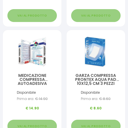
VAI AL PRODOTTO
VAI AL PRODOTTO
MEDICAZIONE
GARZA COMPRESSA
COMPRESSA
PRONTEX AQUA PAD
AUTOADESIVA
10X12,5 CM 3 PEZZI
DERMOATTIVA
IPOALLERGENICA
Disponibile
Disponibile
AERATA MASTER-AID
Prima era:
€
14.90
Prima era:
€
8.60
DROP MED 10,5X20 5
PEZZI
€
14.90
€
8.60
VAI AL PRODOTTO
VAI AL PRODOTTO