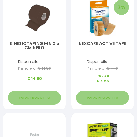
7
%
KINESIOTAPING M 5 X 5
NEXCARE ACTIVE TAPE
CM NERO
Disponibile
Disponibile
Prima era:
€
14.90
Prima era:
€
7.70
€
9.20
€
14.90
€
8.55
VAI AL PRODOTTO
VAI AL PRODOTTO