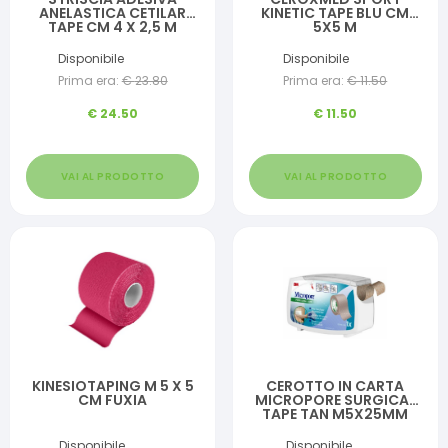
ANELASTICA CETILAR
KINETIC TAPE BLU CM
TAPE CM 4 X 2,5 M
5X5 M
Disponibile
Disponibile
Prima era:
€
23.80
Prima era:
€
11.50
€
24.50
€
11.50
VAI AL PRODOTTO
VAI AL PRODOTTO
KINESIOTAPING M 5 X 5
CEROTTO IN CARTA
CM FUXIA
MICROPORE SURGICAL
TAPE TAN M5X25MM
DISPENSER
Disponibile
Disponibile