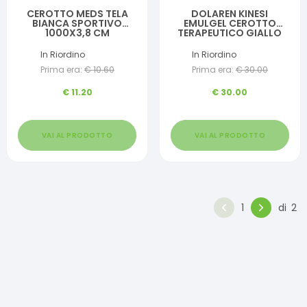
CEROTTO MEDS TELA
DOLAREN KINESI
BIANCA SPORTIVO
EMULGEL CEROTTO
1000X3,8 CM
TERAPEUTICO GIALLO
CM 5X5 M IN ROTOLO
In Riordino
In Riordino
Prima era:
€
10.60
Prima era:
€
30.00
€
11.20
€
30.00
VAI AL PRODOTTO
VAI AL PRODOTTO
1
di
2