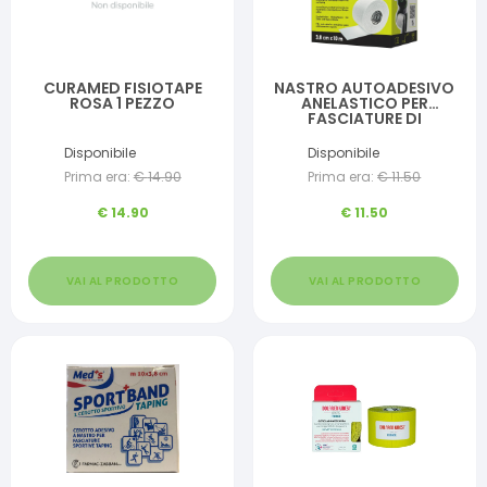
CURAMED FISIOTAPE
NASTRO AUTOADESIVO
ROSA 1 PEZZO
ANELASTICO PER
FASCIATURE DI
SOSTEGNO E TAPING
MASTER-AID SPORT
Disponibile
Disponibile
3,8X10
Prima era:
€
14.90
Prima era:
€
11.50
€
14.90
€
11.50
VAI AL PRODOTTO
VAI AL PRODOTTO