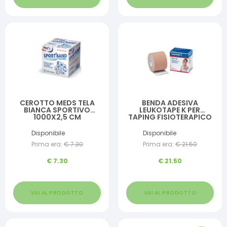
CEROTTO MEDS TELA
BENDA ADESIVA
BIANCA SPORTIVO
LEUKOTAPE K PER
1000X2,5 CM
TAPING FISIOTERAPICO
LARGHEZZA 5 CM
LUNGHEZZA 5 M COLOR
Disponibile
Disponibile
CARNE IN ROTOLO
Prima era:
€
7.30
Prima era:
€
21.50
€
7.30
€
21.50
VAI AL PRODOTTO
VAI AL PRODOTTO