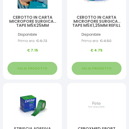
CEROTTO IN CARTA
CEROTTO IN CARTA
MICROPORE SURGICAL
MICROPORE SURGICAL
TAPE M5X25MM
TAPE M5X1,25MM REFILL
DISPENSER
Disponibile
Disponibile
Prima era:
€
6.73
Prima era:
€
4.50
€
7.15
€
4.75
VAI AL PRODOTTO
VAI AL PRODOTTO
STRISCIA ADESIVA
CEROXMED SPORT