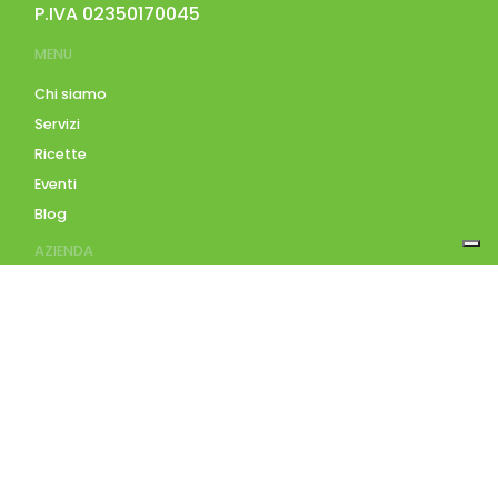
P.IVA
02350170045
MENU
Chi siamo
Servizi
Ricette
Eventi
Blog
AZIENDA
Contatti
Accedi
Registrati
Privacy Policy
Condizioni d'uso
INFORMAZIONI
Condizioni di vendita